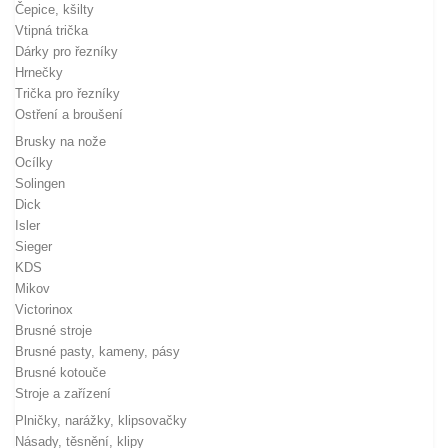
Čepice, kšilty
Vtipná trička
Dárky pro řezníky
Hrnečky
Trička pro řezníky
Ostření a broušení
Brusky na nože
Ocílky
Solingen
Dick
Isler
Sieger
KDS
Mikov
Victorinox
Brusné stroje
Brusné pasty, kameny, pásy
Brusné kotouče
Stroje a zařízení
Plničky, narážky, klipsovačky
Násady, těsnění, klipy