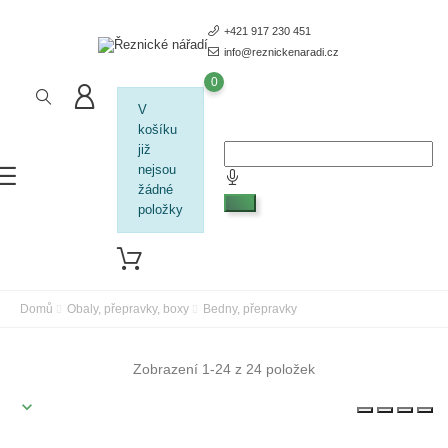
+421 917 230 451
info@reznickenaradi.cz
0
V
košíku
již
nejsou
žádné
položky
Domů
Obaly, přepravky, boxy
Bedny, přepravky
Zobrazení 1-24 z 24 položek