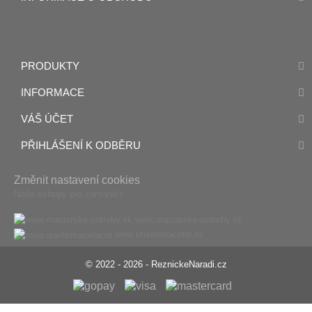
PRODUKTY
INFORMACE
VÁŠ ÚČET
PŘIHLÁŠENÍ K ODBĚRU
Změnit nastavení cookies
Naše eshopy pro zahraničí:
www.masiarske-potreby.sk
www.uneltemacelar.ro
© 2022 - 2026 - ReznickeNaradi.cz