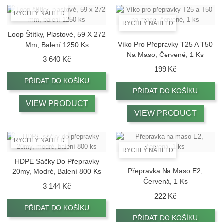
RYCHLÝ NÁHLED
RYCHLÝ NÁHLED
Loop Štítky, Plastové, 59 X 272
Víko Pro Přepravky T25 A T50
Mm, Balení 1250 Ks
Na Maso, Červené, 1 Ks
Cena
3 640 Kč
Cena
199 Kč
PŘIDAT DO KOŠÍKU
PŘIDAT DO KOŠÍKU
VIEW PRODUCT
VIEW PRODUCT
RYCHLÝ NÁHLED
RYCHLÝ NÁHLED
HDPE Sáčky Do Přepravky
Přepravka Na Maso E2,
20my, Modré, Balení 800 Ks
Červená, 1 Ks
Cena
3 144 Kč
Cena
222 Kč
PŘIDAT DO KOŠÍKU
PŘIDAT DO KOŠÍKU