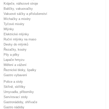
Kráječe, nářezové stroje
Baličky, vakuovačky
Vakuové sáčky a příslušenství
Míchačky a mixéry
Tyčové mixéry
Mlýnky
Elektrické mlýnky
Ruční mlýnky na maso
Desky do mlýnků
Řezačky, koutry
Pily a pilky
Lapače hmyzu
Měření a vážení
Řeznické bloky, špalky
Gastro vybavení
Police a stoly
Skříně, skříňky
Umyvadla, příborníky
Servírovací stoly
Gastronádoby, ohřívače
Gastro nádoby