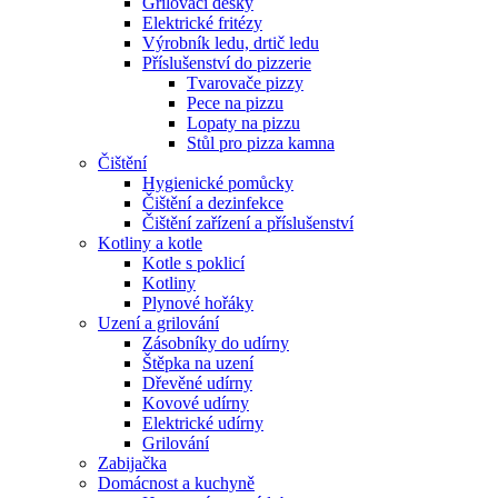
Grilovací desky
Elektrické fritézy
Výrobník ledu, drtič ledu
Příslušenství do pizzerie
Tvarovače pizzy
Pece na pizzu
Lopaty na pizzu
Stůl pro pizza kamna
Čištění
Hygienické pomůcky
Čištění a dezinfekce
Čištění zařízení a příslušenství
Kotliny a kotle
Kotle s poklicí
Kotliny
Plynové hořáky
Uzení a grilování
Zásobníky do udírny
Štěpka na uzení
Dřevěné udírny
Kovové udírny
Elektrické udírny
Grilování
Zabijačka
Domácnost a kuchyně