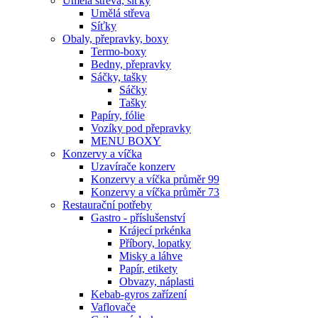
Umělá střeva, síťky
Umělá střeva
Síťky
Obaly, přepravky, boxy
Termo-boxy
Bedny, přepravky
Sáčky, tašky
Sáčky
Tašky
Papíry, fólie
Vozíky pod přepravky
MENU BOXY
Konzervy a víčka
Uzavírače konzerv
Konzervy a víčka průměr 99
Konzervy a víčka průměr 73
Restaurační potřeby
Gastro - příslušenství
Krájecí prkénka
Příbory, lopatky
Misky a láhve
Papír, etikety
Obvazy, náplasti
Kebab-gyros zařízení
Vaflovače