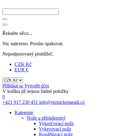
Řekněte něco...
Nic nalezeno. Prosím opakovat.
Nepodporovaný prohlížeč.
CZK Kč
EUR €
Přihlásit se
Vytvořit účet
V košíku již nejsou žádné položky
0
+421 917 230 451
info@reznickenaradi.cz
Kategorie
Nože a příslušenství
Vykosťovací nože
Vykrvovací nože
Rozdělávací nože