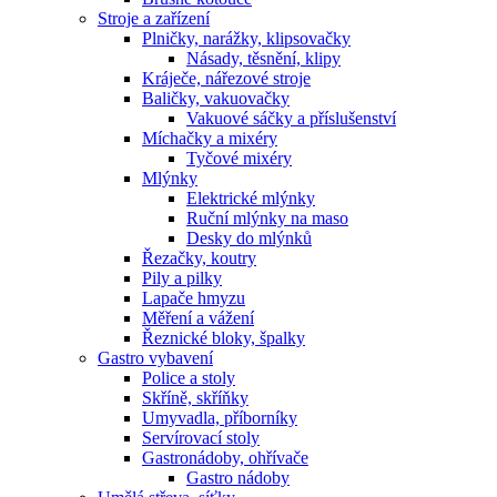
Stroje a zařízení
Plničky, narážky, klipsovačky
Násady, těsnění, klipy
Kráječe, nářezové stroje
Baličky, vakuovačky
Vakuové sáčky a příslušenství
Míchačky a mixéry
Tyčové mixéry
Mlýnky
Elektrické mlýnky
Ruční mlýnky na maso
Desky do mlýnků
Řezačky, koutry
Pily a pilky
Lapače hmyzu
Měření a vážení
Řeznické bloky, špalky
Gastro vybavení
Police a stoly
Skříně, skříňky
Umyvadla, příborníky
Servírovací stoly
Gastronádoby, ohřívače
Gastro nádoby