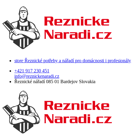
store
Řeznické potřeby a nářadí pro domácnosti i profesionály
+421 917 230 451
info@reznickenaradi.cz
Řeznické nářadí 085 01 Bardejov Slovakia