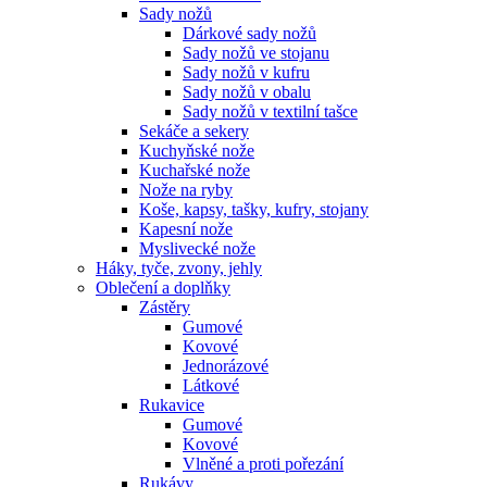
Sady nožů
Dárkové sady nožů
Sady nožů ve stojanu
Sady nožů v kufru
Sady nožů v obalu
Sady nožů v textilní tašce
Sekáče a sekery
Kuchyňské nože
Kuchařské nože
Nože na ryby
Koše, kapsy, tašky, kufry, stojany
Kapesní nože
Myslivecké nože
Háky, tyče, zvony, jehly
Oblečení a doplňky
Zástěry
Gumové
Kovové
Jednorázové
Látkové
Rukavice
Gumové
Kovové
Vlněné a proti pořezání
Rukávy