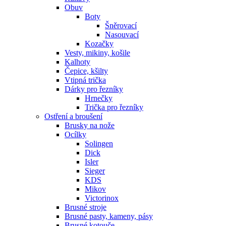
Obuv
Boty
Šněrovací
Nasouvací
Kozačky
Vesty, mikiny, košile
Kalhoty
Čepice, kšilty
Vtipná trička
Dárky pro řezníky
Hrnečky
Trička pro řezníky
Ostření a broušení
Brusky na nože
Ocílky
Solingen
Dick
Isler
Sieger
KDS
Mikov
Victorinox
Brusné stroje
Brusné pasty, kameny, pásy
Brusné kotouče