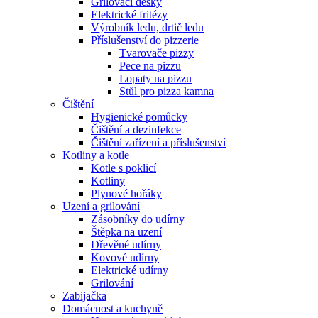
Grilovací desky
Elektrické fritézy
Výrobník ledu, drtič ledu
Příslušenství do pizzerie
Tvarovače pizzy
Pece na pizzu
Lopaty na pizzu
Stůl pro pizza kamna
Čištění
Hygienické pomůcky
Čištění a dezinfekce
Čištění zařízení a příslušenství
Kotliny a kotle
Kotle s poklicí
Kotliny
Plynové hořáky
Uzení a grilování
Zásobníky do udírny
Štěpka na uzení
Dřevěné udírny
Kovové udírny
Elektrické udírny
Grilování
Zabijačka
Domácnost a kuchyně