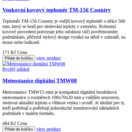
Venkovní kovový teploměr TM-156 Country
Teploměr TM-156 Country je vnější kovový teploměr o délce 500
mm, který se hodí pro sledování teploty v exteriéru. Robustní
kovové provedení potvrzuje jeho odolnost vůči povětrnostním
podmínkám, přičemž stylový design vyniká na stěně v zahradě, na
terase nebo balkoně.
171 Kč
Cena
view product
Přidat do košíku
Rychlý náhled
Meteostanice digitální TMW08
Meteostanice TMW15 mini je kompaktní digitální bezdrátová
meteostanice o rozměrech 100x70x20 mm a vnějším senzorem.
sledovat aktuální teplotu a vlhkost venku i uvnitř. Je ideální pro ty,
kteří potřebují a potřebují jednoduché monitorování základních
podmínek v malém formátu.
484 Kč
Cena
view product
Přidat do košíku