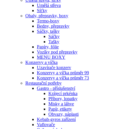
Umělá střeva, síťky
Umělá střeva
Síťky
Obaly, přepravky, boxy
Termo-boxy
Bedny, přepravky
Sáčky, tašky
Sáčky
Tašky
Papíry, fólie
Vozíky pod přepravky
MENU BOXY
Konzervy a víčka
Uzavírače konzerv
Konzervy a víčka průměr 99
Konzervy a víčka průměr 73
Restaurační potřeby
Gastro - příslušenství
Krájecí prkénka
Příbory, lopatky
Misky a láhve
Papír, etikety
Obvazy, náplasti
Kebab-gyros zařízení
Vaflovače