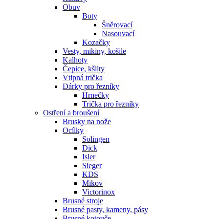
Obuv
Boty
Šněrovací
Nasouvací
Kozačky
Vesty, mikiny, košile
Kalhoty
Čepice, kšilty
Vtipná trička
Dárky pro řezníky
Hrnečky
Trička pro řezníky
Ostření a broušení
Brusky na nože
Ocílky
Solingen
Dick
Isler
Sieger
KDS
Mikov
Victorinox
Brusné stroje
Brusné pasty, kameny, pásy
Brusné kotouče