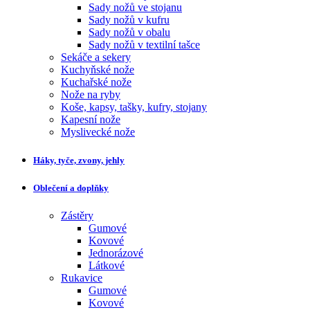
Sady nožů ve stojanu
Sady nožů v kufru
Sady nožů v obalu
Sady nožů v textilní tašce
Sekáče a sekery
Kuchyňské nože
Kuchařské nože
Nože na ryby
Koše, kapsy, tašky, kufry, stojany
Kapesní nože
Myslivecké nože
Háky, tyče, zvony, jehly
Oblečení a doplňky
Zástěry
Gumové
Kovové
Jednorázové
Látkové
Rukavice
Gumové
Kovové