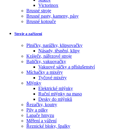
Victorinox
Brusné stroje
Brusné pasty, kameny, pásy
Brusné kotouče
Stroje a zařízení
Plničky, narážky, klipsovačky
Násady, těsnění, klipy
Kráječe, nářezové stroje
Baličky, vakuovačky
Vakuové sáčky a příslušenství
Míchačky a mixéry
Tyčové mixéry
Mlýnky
Elektrické mlýnky
Ruční mlýnky na maso
Desky do mlýnků
Řezačky, koutry
Pily a pilky
Lapače hmyzu
Měření a vážení
Řeznické bloky, špalky