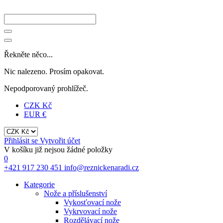
Řekněte něco...
Nic nalezeno. Prosím opakovat.
Nepodporovaný prohlížeč.
CZK Kč
EUR €
Přihlásit se
Vytvořit účet
V košíku již nejsou žádné položky
0
+421 917 230 451
info@reznickenaradi.cz
Kategorie
Nože a příslušenství
Vykosťovací nože
Vykrvovací nože
Rozdělávací nože