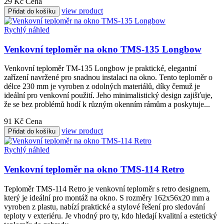
29 Kč
Cena
view product
Přidat do košíku
Rychlý náhled
Venkovní teploměr na okno TMS-135 Longbow
Venkovní teploměr TM-135 Longbow je praktické, elegantní
zařízení navržené pro snadnou instalaci na okno. Tento teploměr o
délce 230 mm je vyroben z odolných materiálů, díky čemuž je
ideální pro venkovní použití. Jeho minimalistický design zajišťuje,
že se bez problémů hodí k různým okenním rámům a poskytuje...
91 Kč
Cena
view product
Přidat do košíku
Rychlý náhled
Venkovní teploměr na okno TMS-114 Retro
Teploměr TMS-114 Retro je venkovní teploměr s retro designem,
který je ideální pro montáž na okno. S rozměry 162x56x20 mm a
vyroben z plastu, nabízí praktické a stylové řešení pro sledování
teploty v exteriéru. Je vhodný pro ty, kdo hledají kvalitní a estetický