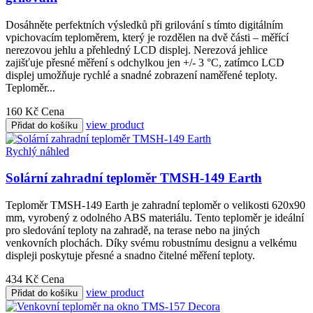
Dosáhněte perfektních výsledků při grilování s tímto digitálním
vpichovacím teploměrem, který je rozdělen na dvě části – měřící
nerezovou jehlu a přehledný LCD displej. Nerezová jehlice
zajišťuje přesné měření s odchylkou jen +/- 3 °C, zatímco LCD
displej umožňuje rychlé a snadné zobrazení naměřené teploty.
Teploměr...
160 Kč
Cena
view product
Přidat do košíku
Rychlý náhled
Solární zahradní teploměr TMSH-149 Earth
Teploměr TMSH-149 Earth je zahradní teploměr o velikosti 620x90
mm, vyrobený z odolného ABS materiálu. Tento teploměr je ideální
pro sledování teploty na zahradě, na terase nebo na jiných
venkovních plochách. Díky svému robustnímu designu a velkému
displeji poskytuje přesné a snadno čitelné měření teploty.
434 Kč
Cena
view product
Přidat do košíku