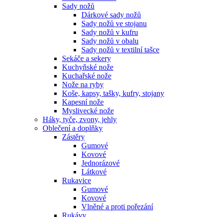
Sady nožů
Dárkové sady nožů
Sady nožů ve stojanu
Sady nožů v kufru
Sady nožů v obalu
Sady nožů v textilní tašce
Sekáče a sekery
Kuchyňské nože
Kuchařské nože
Nože na ryby
Koše, kapsy, tašky, kufry, stojany
Kapesní nože
Myslivecké nože
Háky, tyče, zvony, jehly
Oblečení a doplňky
Zástěry
Gumové
Kovové
Jednorázové
Látkové
Rukavice
Gumové
Kovové
Vlněné a proti pořezání
Rukávy