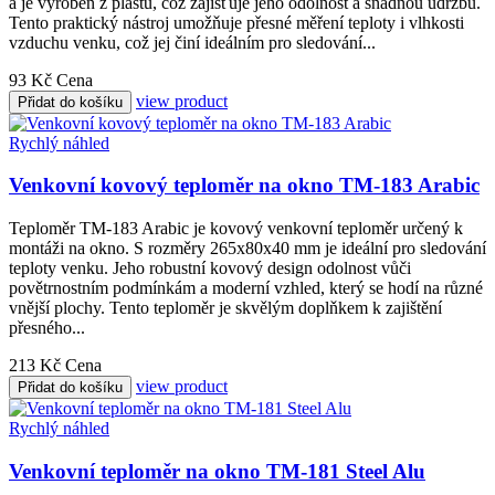
a je vyroben z plastu, což zajišťuje jeho odolnost a snadnou údržbu.
Tento praktický nástroj umožňuje přesné měření teploty i vlhkosti
vzduchu venku, což jej činí ideálním pro sledování...
93 Kč
Cena
view product
Přidat do košíku
Rychlý náhled
Venkovní kovový teploměr na okno TM-183 Arabic
Teploměr TM-183 Arabic je kovový venkovní teploměr určený k
montáži na okno. S rozměry 265x80x40 mm je ideální pro sledování
teploty venku. Jeho robustní kovový design odolnost vůči
povětrnostním podmínkám a moderní vzhled, který se hodí na různé
vnější plochy. Tento teploměr je skvělým doplňkem k zajištění
přesného...
213 Kč
Cena
view product
Přidat do košíku
Rychlý náhled
Venkovní teploměr na okno TM-181 Steel Alu