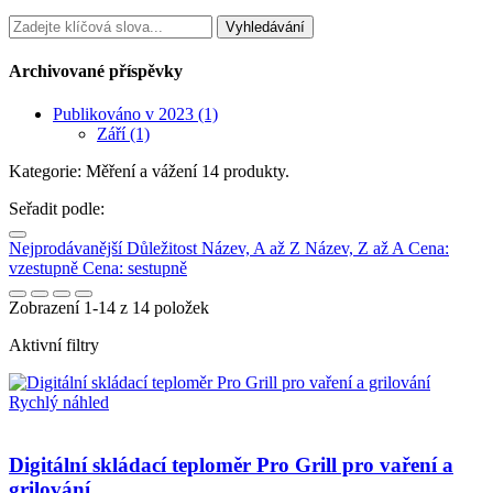
Archivované příspěvky
Publikováno v 2023 (1)
Září (1)
Kategorie: Měření a vážení
14 produkty.
Seřadit podle:
Nejprodávanější
Důležitost
Název, A až Z
Název, Z až A
Cena:
vzestupně
Cena: sestupně
Zobrazení 1-14 z 14 položek
Aktivní filtry
Rychlý náhled
Digitální skládací teploměr Pro Grill pro vaření a
grilování