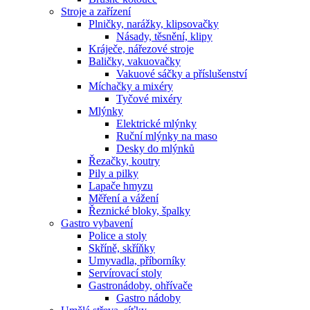
Stroje a zařízení
Plničky, narážky, klipsovačky
Násady, těsnění, klipy
Kráječe, nářezové stroje
Baličky, vakuovačky
Vakuové sáčky a příslušenství
Míchačky a mixéry
Tyčové mixéry
Mlýnky
Elektrické mlýnky
Ruční mlýnky na maso
Desky do mlýnků
Řezačky, koutry
Pily a pilky
Lapače hmyzu
Měření a vážení
Řeznické bloky, špalky
Gastro vybavení
Police a stoly
Skříně, skříňky
Umyvadla, příborníky
Servírovací stoly
Gastronádoby, ohřívače
Gastro nádoby