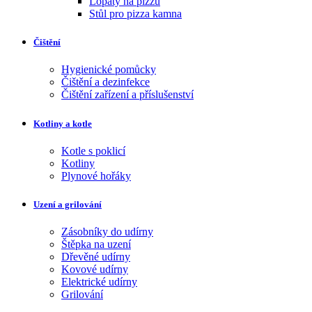
Lopaty na pizzu
Stůl pro pizza kamna
Čištění
Hygienické pomůcky
Čištění a dezinfekce
Čištění zařízení a příslušenství
Kotliny a kotle
Kotle s poklicí
Kotliny
Plynové hořáky
Uzení a grilování
Zásobníky do udírny
Štěpka na uzení
Dřevěné udírny
Kovové udírny
Elektrické udírny
Grilování