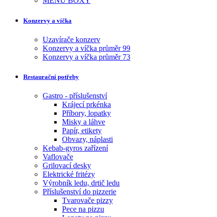
MENU BOXY
Konzervy a víčka
Uzavírače konzerv
Konzervy a víčka průměr 99
Konzervy a víčka průměr 73
Restaurační potřeby
Gastro - příslušenství
Krájecí prkénka
Příbory, lopatky
Misky a láhve
Papír, etikety
Obvazy, náplasti
Kebab-gyros zařízení
Vaflovače
Grilovací desky
Elektrické fritézy
Výrobník ledu, drtič ledu
Příslušenství do pizzerie
Tvarovače pizzy
Pece na pizzu