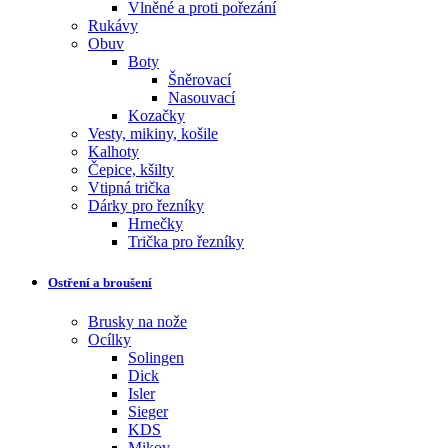
Vlněné a proti pořezání
Rukávy
Obuv
Boty
Šněrovací
Nasouvací
Kozačky
Vesty, mikiny, košile
Kalhoty
Čepice, kšilty
Vtipná trička
Dárky pro řezníky
Hrnečky
Trička pro řezníky
Ostření a broušení
Brusky na nože
Ocílky
Solingen
Dick
Isler
Sieger
KDS
Mikov