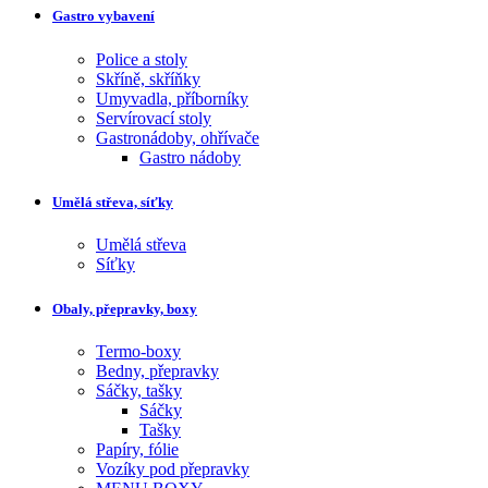
Gastro vybavení
Police a stoly
Skříně, skříňky
Umyvadla, příborníky
Servírovací stoly
Gastronádoby, ohřívače
Gastro nádoby
Umělá střeva, síťky
Umělá střeva
Síťky
Obaly, přepravky, boxy
Termo-boxy
Bedny, přepravky
Sáčky, tašky
Sáčky
Tašky
Papíry, fólie
Vozíky pod přepravky