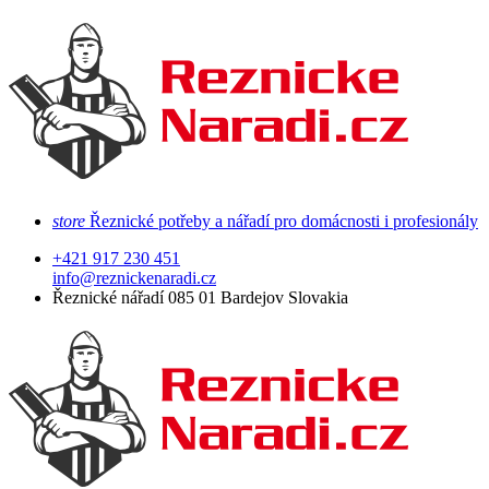
store
Řeznické potřeby a nářadí pro domácnosti i profesionály
+421 917 230 451
info@reznickenaradi.cz
Řeznické nářadí 085 01 Bardejov Slovakia